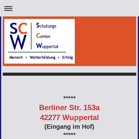
Schulungscenter Wuppertal
*****
Berliner Str. 153a
42277 Wuppertal
(Eingang im Hof)
*****